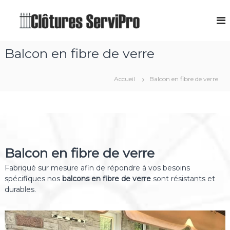
A
l
C
V
e
l
l
n
e
ô
t
r
Balcon en fibre de verre
t
e
a
e
u
u
t
r
Accueil
Balcon en fibre de verre
c
i
e
n
o
s
n
s
t
t
à
a
e
G
l
n
l
a
u
a
Balcon en fibre de verre
t
t
i
i
Fabriqué sur mesure afin de répondre à vos besoins
o
n
spécifiques nos
balcons en fibre de verre
sont résistants et
n
e
durables.
d
a
e
c
u
l
e
ô